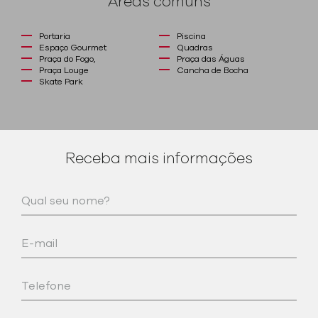
Áreas comuns
Portaria
Piscina
Espaço Gourmet
Quadras
Praça do Fogo,
Praça das Águas
Praça Louge
Cancha de Bocha
Skate Park
Receba mais informações
Qual seu nome?
E-mail
Telefone