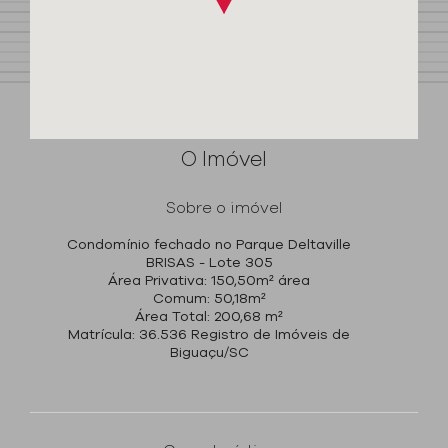
O Imóvel
Sobre o imóvel
Condomínio fechado no Parque Deltaville
BRISAS - Lote 305
Área Privativa: 150,50m² área
Comum: 50,18m²
Área Total: 200,68 m²
Matrícula: 36.536 Registro de Imóveis de
Biguaçu/SC